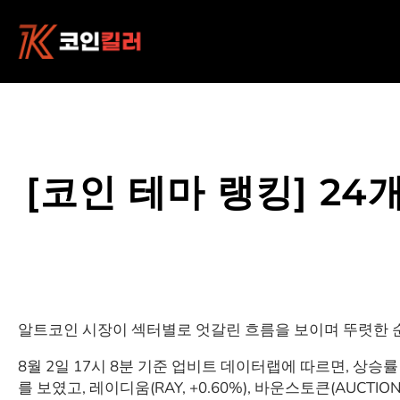
콘
텐
츠
로
바
로
가
기
[코인 테마 랭킹] 24
알트코인 시장이 섹터별로 엇갈린 흐름을 보이며 뚜렷한 순환
8월 2일 17시 8분 기준 업비트 데이터랩에 따르면, 상승률 
를 보였고, 레이디움(RAY, +0.60%), 바운스토큰(AUCTION