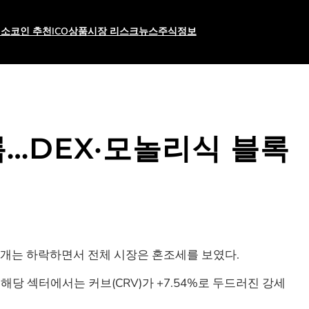
래소
코인 추천
ICO상품
시장 리스크
뉴스
주식
정보
흐름…DEX·모놀리식 블록
12개는 하락하면서 전체 시장은 혼조세를 보였다.
히 해당 섹터에서는 커브(CRV)가 +7.54%로 두드러진 강세