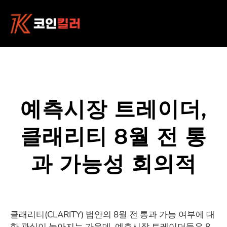
콘
텐
츠
로
바
로
가
기
예측시장 트레이더,
클래리티 8월 전 통
과 가능성 회의적
클래리티(CLARITY) 법안의 8월 전 통과 가능 여부에 대
한 관심이 높아지는 가운데, 예측시장 트레이더들은 8