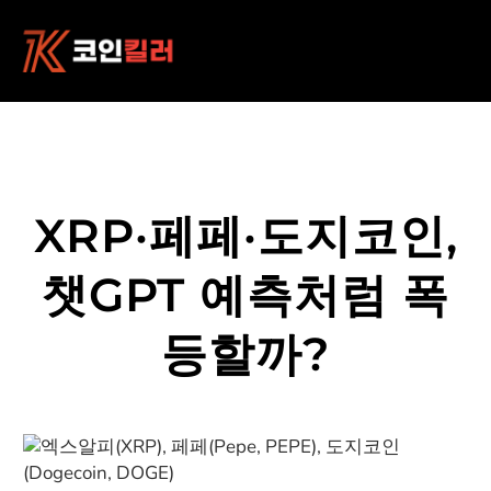
콘
텐
츠
로
바
로
가
기
XRP·페페·도지코인,
챗GPT 예측처럼 폭
등할까?