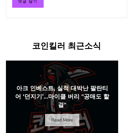
코인킬러 최근소식
아크 인베스트, 실적 대박난 팔란티
어 ‘던지기’…마이클 버리 "공매도 할
걸"
Read More