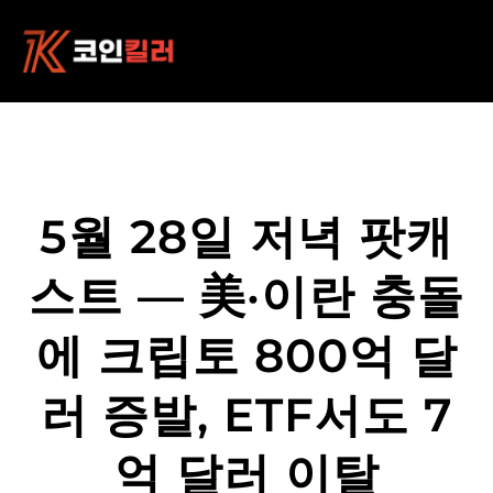
콘
텐
츠
로
바
로
가
기
5월 28일 저녁 팟캐
스트 — 美·이란 충돌
에 크립토 800억 달
러 증발, ETF서도 7
억 달러 이탈