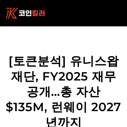
콘
텐
츠
로
바
로
가
기
[토큰분석] 유니스왑
재단, FY2025 재무
공개…총 자산
$135M, 런웨이 2027
년까지