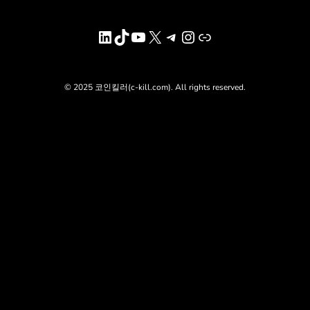
LinkedIn
TikTok
YouTube
X
Telegram
Instagram
링크
© 2025 코인킬러(c-kill.com). All rights reserved.