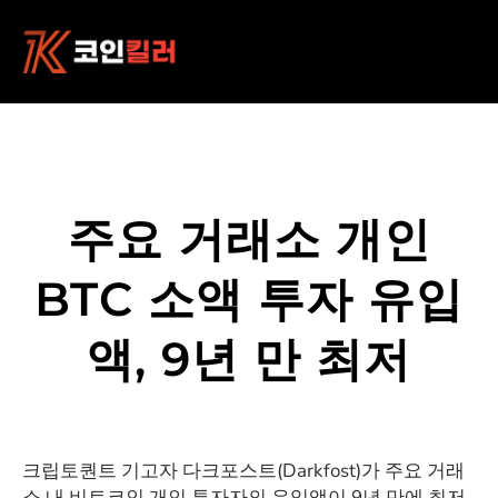
콘
텐
츠
로
바
로
가
기
주요 거래소 개인
BTC 소액 투자 유입
액, 9년 만 최저
크립토퀀트 기고자 다크포스트(Darkfost)가 주요 거래
소 내 비트코인 개인 투자자의 유입액이 9년 만에 최저