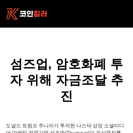
콘
텐
츠
로
바
로
가
기
섬즈업, 암호화폐 투
자 위해 자금조달 추
진
도널드 트럼프 주니어가 투자한 나스닥 상장 소셜미디
어 마케팅 전문기업 섬즈업(Thumzup)이 유상증자를