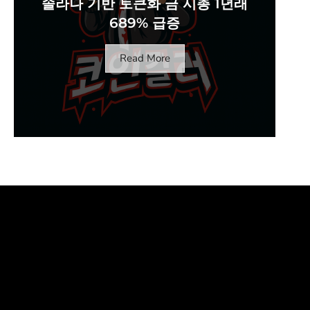
솔라나 기반 토큰화 금 시총 1년래
689% 급증
Read More