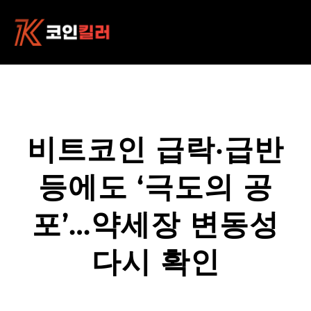
콘
텐
츠
로
바
로
가
기
비트코인 급락·급반
등에도 ‘극도의 공
포’…약세장 변동성
다시 확인