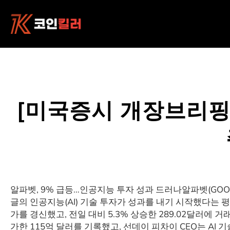
콘
텐
츠
로
바
로
가
기
[미국증시 개장브리핑]
알파벳, 9% 급등…인공지능 투자 성과 드러나알파벳(GOOG
글의 인공지능(AI) 기술 투자가 성과를 내기 시작했다는 
가를 경신했고, 전일 대비 5.3% 상승한 289.02달러에 
가한 115억 달러를 기록했고, 선데이 피차이 CEO는 AI