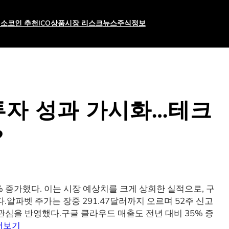
래소
코인 추천
ICO상품
시장 리스크
뉴스
주식
정보
 투자 성과 가시화…테크
?
6% 증가했다. 이는 시장 예상치를 크게 상회한 실적으로, 구
알파벳 주가는 장중 291.47달러까지 오르며 52주 신고
은 관심을 반영했다.구글 클라우드 매출도 전년 대비 35% 증
더보기